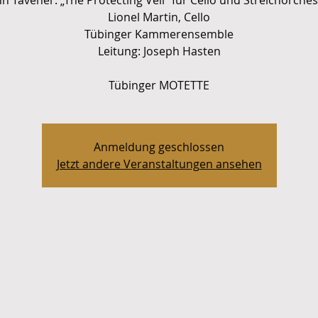
hn Tavener: „The Protecting Veil“ für Cello und Streichorches
Lionel Martin, Cello
Tübinger Kammerensemble
Leitung: Joseph Hasten
Anmeldung geschlossen
Jetzt andere Veranstaltungen ansehen