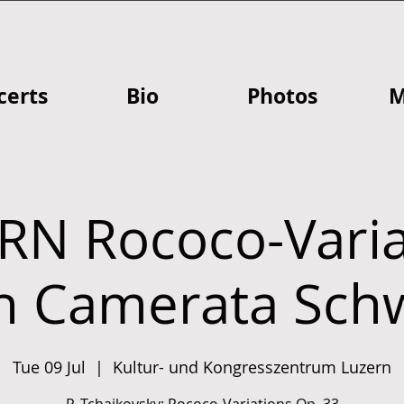
certs
Bio
Photos
M
RN Rococo-Varia
h Camerata Sch
Tue 09 Jul
  |  
Kultur- und Kongresszentrum Luzern